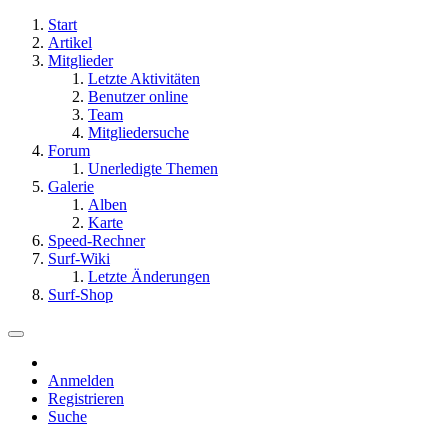
Start
Artikel
Mitglieder
Letzte Aktivitäten
Benutzer online
Team
Mitgliedersuche
Forum
Unerledigte Themen
Galerie
Alben
Karte
Speed-Rechner
Surf-Wiki
Letzte Änderungen
Surf-Shop
Anmelden
Registrieren
Suche