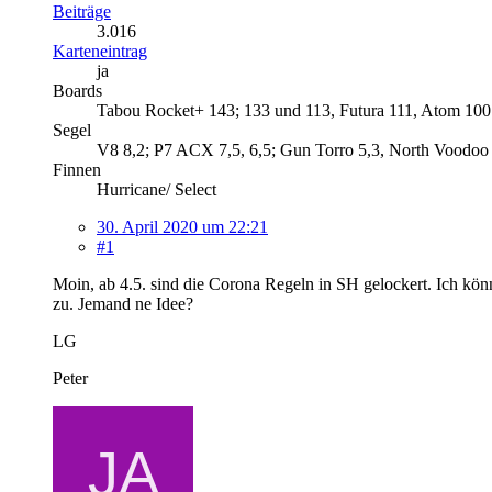
Beiträge
3.016
Karteneintrag
ja
Boards
Tabou Rocket+ 143; 133 und 113, Futura 111, Atom 100
Segel
V8 8,2; P7 ACX 7,5, 6,5; Gun Torro 5,3, North Voodoo 
Finnen
Hurricane/ Select
30. April 2020 um 22:21
#1
Moin, ab 4.5. sind die Corona Regeln in SH gelockert. Ich kö
zu. Jemand ne Idee?
LG
Peter