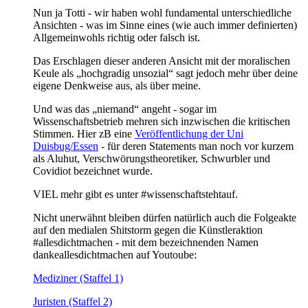
Nun ja Totti - wir haben wohl fundamental unterschiedliche
Ansichten - was im Sinne eines (wie auch immer definierten)
Allgemeinwohls richtig oder falsch ist.
Das Erschlagen dieser anderen Ansicht mit der moralischen
Keule als „hochgradig unsozial“ sagt jedoch mehr über deine
eigene Denkweise aus, als über meine.
Und was das „niemand“ angeht - sogar im
Wissenschaftsbetrieb mehren sich inzwischen die kritischen
Stimmen. Hier zB eine
Veröffentlichung der Uni
Duisbug/Essen
- für deren Statements man noch vor kurzem
als Aluhut, Verschwörungstheoretiker, Schwurbler und
Covidiot bezeichnet wurde.
VIEL mehr gibt es unter #wissenschaftstehtauf.
Nicht unerwähnt bleiben dürfen natürlich auch die Folgeakte
auf den medialen Shitstorm gegen die Künstleraktion
#allesdichtmachen - mit dem bezeichnenden Namen
dankeallesdichtmachen auf Youtoube:
Mediziner (Staffel 1)
Juristen (Staffel 2)