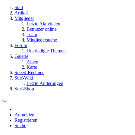
Start
Artikel
Mitglieder
Letzte Aktivitäten
Benutzer online
Team
Mitgliedersuche
Forum
Unerledigte Themen
Galerie
Alben
Karte
Speed-Rechner
Surf-Wiki
Letzte Änderungen
Surf-Shop
Anmelden
Registrieren
Suche