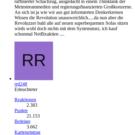
raffinierter Schachzug, ausgedacht in einem Thinktank der
Meinstreammedien und regierungsfinanzierten Großkonzerne.
An sich ist ja wie wir aus gut informierten Denkerkreisen
Wissen die Revolution unausweichlich.....da nun aber die
Revoluzzer bald alle auf neuen superbequemen Sofas sitzen
wirds wohl doch nichts mit dem Systemsturz, ich kauf
schonmal Netflixaktien ....
rrd248
Erleuchteter
Reaktionen
2.383
Punkte
21.153
Beiträge
3.662
Karteneintrag