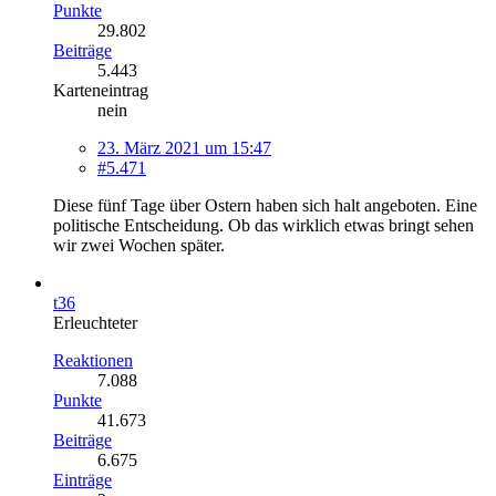
Punkte
29.802
Beiträge
5.443
Karteneintrag
nein
23. März 2021 um 15:47
#5.471
Diese fünf Tage über Ostern haben sich halt angeboten. Eine
politische Entscheidung. Ob das wirklich etwas bringt sehen
wir zwei Wochen später.
t36
Erleuchteter
Reaktionen
7.088
Punkte
41.673
Beiträge
6.675
Einträge