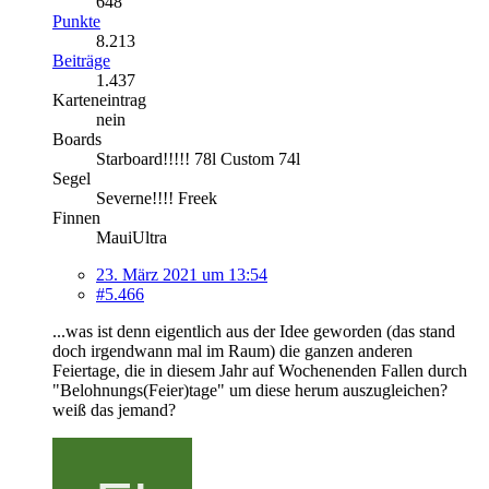
648
Punkte
8.213
Beiträge
1.437
Karteneintrag
nein
Boards
Starboard!!!!! 78l Custom 74l
Segel
Severne!!!! Freek
Finnen
MauiUltra
23. März 2021 um 13:54
#5.466
...was ist denn eigentlich aus der Idee geworden (das stand
doch irgendwann mal im Raum) die ganzen anderen
Feiertage, die in diesem Jahr auf Wochenenden Fallen durch
"Belohnungs(Feier)tage" um diese herum auszugleichen?
weiß das jemand?