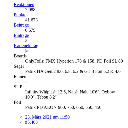
Reaktionen
7.088
Punkte
41.673
Beiträge
6.675
Einträge
2
Karteneintrag
ja
Boards
OnlyFoils: FMX Hyperion 178 & 158, PD Foil SL 80
Segel
Patrik HA Gen.2 8.0, 6.8, 6.2 & GT-3 Foil 5.2 & 4.6
Finnen
-
SUP
Infinity Whiplash 12.6, Naish Nalu 10'6'', Oxbow
10'0'', Tabou 8'2''
Foil
Patrik PD AEON 900, 750, 650, 550, 450
23. März 2021 um 11:50
#5.463