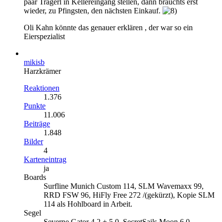
paar Tragerl in Kellereingang stellen, dann brauchts erst
wieder, zu Pfingsten, den nächsten Einkauf.
Oli Kahn könnte das genauer erklären , der war so ein
Eierspezialist
mikisb
Harzkrämer
Reaktionen
1.376
Punkte
11.006
Beiträge
1.848
Bilder
4
Karteneintrag
ja
Boards
Surfline Munich Custom 114, SLM Wavemaxx 99,
RRD FSW 96, HiFly Free 272 /(gekürzt), Kopie SLM
114 als Hohlboard in Arbeit.
Segel
Severne Gator 4.2 + 5.0, SecretSails Moon 6.0,