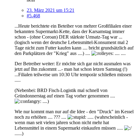
23. März 2021 um 15:21
#5.468
...Heute berichtete ein Beteiber von mehrer Großfilialen einer
bekannten Supermarkt-Kette, dass der Karsamstag immer
schon - (ohne Coroan) DER stärkste Umsatz-Tag war ...
(logisch wenn der deutsche Lebensmittel-Konsument mal 2
Tage nicht zum Futter kaufen kann .... bricht grundsätzlich auf
den Parkplätzen der "Krieg" aus ....) ....
.... ....
Der Betreiber weiter: Er möchte sich gar nicht ausmalen was
jetzt auf Ihn zukommt ...- man hat schon letzen Samstag (!)
...Filialen teilweise um 10:30 Uhr temporär schließen müssen
.....
(Nebenbei: BRD Fisch-Logistik mal schnell von
Gründonnerstag auf einen Tag vorher genommen ....
....)
Wie nur kommt man nur auf die Idee - den "Druck" im Kessel
noch zu erhöhen .... ??? ....
..... (wahrscheinlich -
wenn man seit vielen jahren schon nicht mehr hat
Lebensmittel in einem Supermarkt einkaufen müssen .....
......)