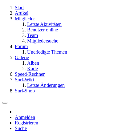
Start
Artikel
Mitglieder
Letzte Aktivitäten
Benutzer online
Team
Mitgliedersuche
Forum
Unerledigte Themen
Galerie
Alben
Karte
Speed-Rechner
Surf-Wiki
Letzte Änderungen
Surf-Shop
Anmelden
Registrieren
Suche