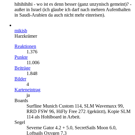
hihihihihi - wo ist es denn besser (ganz unzynisch gemeint)? -
außer in Israel (ich glaube ich darf nach mehren Aufenthalten
in Saudi-Arabien da auch nicht mehr einreisen).
mikisb
Harzkrämer
Reaktionen
1.376
Punkte
11.006
Beiträge
1.848
Bilder
4
Karteneintrag
ja
Boards
Surfline Munich Custom 114, SLM Wavemaxx 99,
RRD FSW 96, HiFly Free 272 /(gekürzt), Kopie SLM
114 als Hohlboard in Arbeit.
Segel
Severne Gator 4.2 + 5.0, SecretSails Moon 6.0,
Loftsails Oxygen 7.3