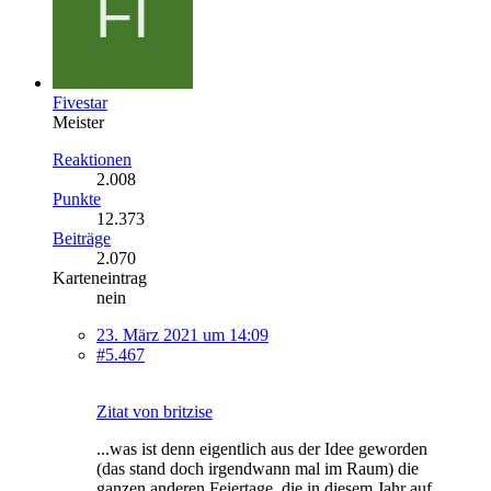
Fivestar
Meister
Reaktionen
2.008
Punkte
12.373
Beiträge
2.070
Karteneintrag
nein
23. März 2021 um 14:09
#5.467
Zitat von britzise
...was ist denn eigentlich aus der Idee geworden
(das stand doch irgendwann mal im Raum) die
ganzen anderen Feiertage, die in diesem Jahr auf