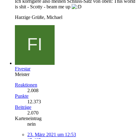
Ich korrigiere also meinen Schluss-Satz von oben: This world
is shit - Scotty - beam me up
Harzige Grüße, Michael
Fivestar
Meister
Reaktionen
2.008
Punkte
12.373
Beiträge
2.070
Karteneintrag
nein
23. März 2021 um 12:53