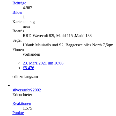
Beiträge
4.967
Bilder
1
Karteneintrag
nein
Boards
RRD Wavecult 82l, Madd 115 ,Madd 138
Segel
Urlaub Mauisails und S2, Baggersee olles North 7,5qm
Finnen
vorhanden
23. März 2021 um 16:06
#5.476
edit:zu langsam
silversurfer22002
Erleuchteter
Reaktionen
1.575
Punkte