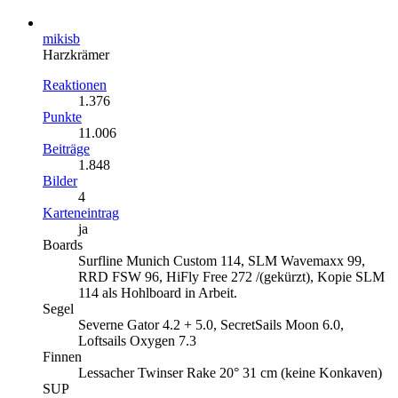
mikisb
Harzkrämer
Reaktionen
1.376
Punkte
11.006
Beiträge
1.848
Bilder
4
Karteneintrag
ja
Boards
Surfline Munich Custom 114, SLM Wavemaxx 99,
RRD FSW 96, HiFly Free 272 /(gekürzt), Kopie SLM
114 als Hohlboard in Arbeit.
Segel
Severne Gator 4.2 + 5.0, SecretSails Moon 6.0,
Loftsails Oxygen 7.3
Finnen
Lessacher Twinser Rake 20° 31 cm (keine Konkaven)
SUP