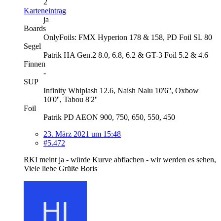
2
Karteneintrag
ja
Boards
OnlyFoils: FMX Hyperion 178 & 158, PD Foil SL 80
Segel
Patrik HA Gen.2 8.0, 6.8, 6.2 & GT-3 Foil 5.2 & 4.6
Finnen
-
SUP
Infinity Whiplash 12.6, Naish Nalu 10'6'', Oxbow
10'0'', Tabou 8'2''
Foil
Patrik PD AEON 900, 750, 650, 550, 450
23. März 2021 um 15:48
#5.472
RKI meint ja - würde Kurve abflachen - wir werden es sehen,
Viele liebe Grüße Boris