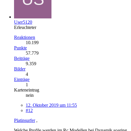
User5120
Erleuchteter
Reaktionen
10.199
Punkte
57.779
Beiträge
9.359
Bilder
4
Einträge
1
Karteneintrag
nein
12. Oktober 2019 um 11:55
#12
Platinsurfer
,
Welche Profile werden im Rc Modellen bei Dynamik soaring