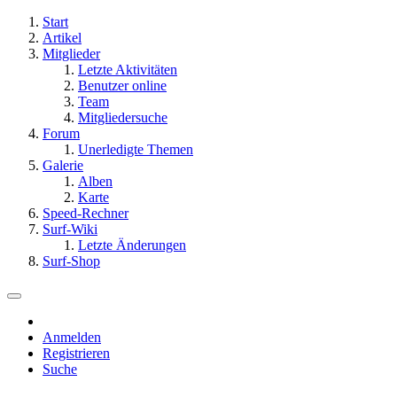
Start
Artikel
Mitglieder
Letzte Aktivitäten
Benutzer online
Team
Mitgliedersuche
Forum
Unerledigte Themen
Galerie
Alben
Karte
Speed-Rechner
Surf-Wiki
Letzte Änderungen
Surf-Shop
Anmelden
Registrieren
Suche