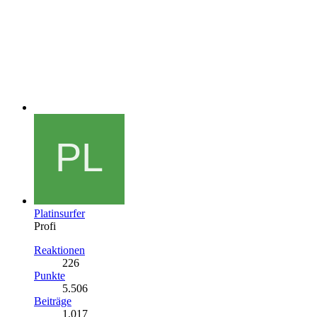
Platinsurfer
Profi
Reaktionen
226
Punkte
5.506
Beiträge
1.017