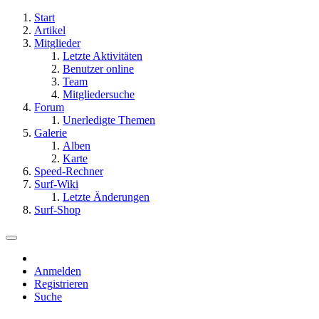
Start
Artikel
Mitglieder
Letzte Aktivitäten
Benutzer online
Team
Mitgliedersuche
Forum
Unerledigte Themen
Galerie
Alben
Karte
Speed-Rechner
Surf-Wiki
Letzte Änderungen
Surf-Shop
Anmelden
Registrieren
Suche