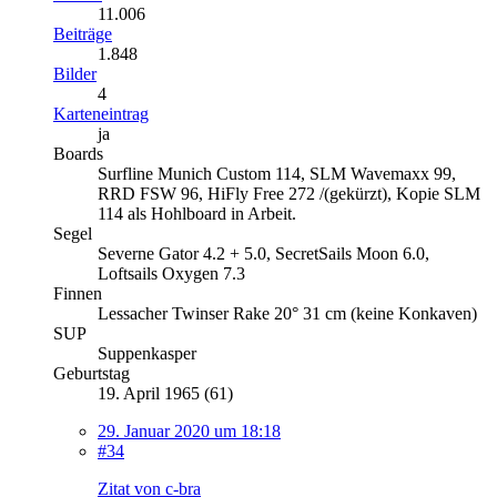
11.006
Beiträge
1.848
Bilder
4
Karteneintrag
ja
Boards
Surfline Munich Custom 114, SLM Wavemaxx 99,
RRD FSW 96, HiFly Free 272 /(gekürzt), Kopie SLM
114 als Hohlboard in Arbeit.
Segel
Severne Gator 4.2 + 5.0, SecretSails Moon 6.0,
Loftsails Oxygen 7.3
Finnen
Lessacher Twinser Rake 20° 31 cm (keine Konkaven)
SUP
Suppenkasper
Geburtstag
19. April 1965 (61)
29. Januar 2020 um 18:18
#34
Zitat von c-bra