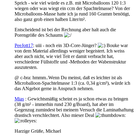
Sprich - wie viel würde es z.B. mit Microballoons 120 1:3
wiegen oder was wiegt ein ccm der Spachtelmasse? Von der
Microballoons-Masse hatte ich ja rund 160 Gramm benötigt,
also ganz grob einen halben Liter/m².
Entscheidend ist bei der Rechnung aber halt auch die
Porengröße des Schaums
PeeJott17
: uiii - noch ein 3D-Core-Jünger?
Bouke war
von dem Material allerdings weniger begeistert. Ich weiss
aber auch nicht, wie viel Teit er damit verbracht hat,
verschiedene Füllstoffe und -Methoden der Wabenstruktur
auszutesten.
@ c-bra: hmmm..Wenn Du meinst, daß es leichter ist als
Microballoon-Spachtelmasse 1:3 (ca. 0,34 g/cm³), würde ich
das ANgebot gerne in Anspruch nehmen.
Mias
: Gewichtsmäßig scheint es ja schon etwas zu bringen
(38 g/m² - immerhin rund 230 g/Board), hat aber im
Gegenzug zumindest bei meinem Versuch die Laminathaftung
drastisch verschlechtert. Also mieser Deal
Harzige Grüße, Michael