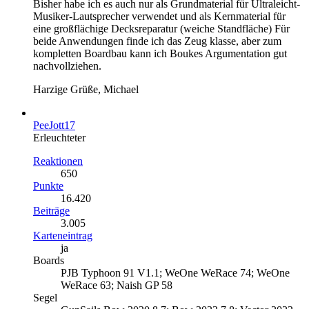
Bisher habe ich es auch nur als Grundmaterial für Ultraleicht-
Musiker-Lautsprecher verwendet und als Kernmaterial für
eine großflächige Decksreparatur (weiche Standfläche) Für
beide Anwendungen finde ich das Zeug klasse, aber zum
kompletten Boardbau kann ich Boukes Argumentation gut
nachvollziehen.
Harzige Grüße, Michael
PeeJott17
Erleuchteter
Reaktionen
650
Punkte
16.420
Beiträge
3.005
Karteneintrag
ja
Boards
PJB Typhoon 91 V1.1; WeOne WeRace 74; WeOne
WeRace 63; Naish GP 58
Segel