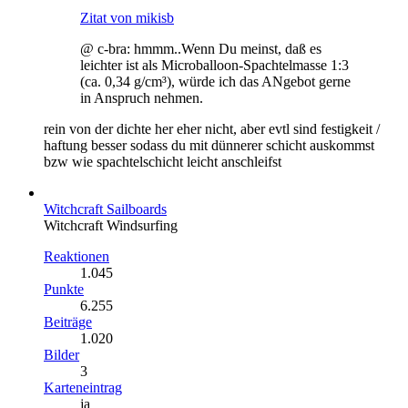
Zitat von mikisb
@ c-bra: hmmm..Wenn Du meinst, daß es
leichter ist als Microballoon-Spachtelmasse 1:3
(ca. 0,34 g/cm³), würde ich das ANgebot gerne
in Anspruch nehmen.
rein von der dichte her eher nicht, aber evtl sind festigkeit /
haftung besser sodass du mit dünnerer schicht auskommst
bzw wie spachtelschicht leicht anschleifst
Witchcraft Sailboards
​Witchcraft Windsurfing
Reaktionen
1.045
Punkte
6.255
Beiträge
1.020
Bilder
3
Karteneintrag
ja