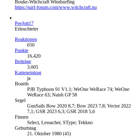
Bouke-Witchcraft Windsurfing
https://surf-forum.com/www.witchcraft.nu
PeeJott17
Erleuchteter
Reaktionen
650
Punkte
16.420
Beiträge
3.005
Karteneintrag
ja
Boards
PJB Typhoon 91 V1.1; WeOne WeRace 74; WeOne
WeRace 63; Naish GP 58
Segel
GunSails Bow 2020 8,7; Bow 2023 7,8; Vector 2022
7,1; GSR 2023 6,3; GSR 2018 5,6
Finnen
Select, Lessacher, SType; Tekkno
Geburtstag
21. Oktober 1980 (45)