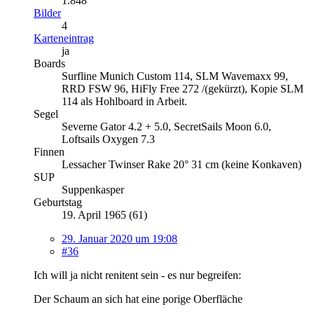
1.848
Bilder
4
Karteneintrag
ja
Boards
Surfline Munich Custom 114, SLM Wavemaxx 99,
RRD FSW 96, HiFly Free 272 /(gekürzt), Kopie SLM
114 als Hohlboard in Arbeit.
Segel
Severne Gator 4.2 + 5.0, SecretSails Moon 6.0,
Loftsails Oxygen 7.3
Finnen
Lessacher Twinser Rake 20° 31 cm (keine Konkaven)
SUP
Suppenkasper
Geburtstag
19. April 1965 (61)
29. Januar 2020 um 19:08
#36
Ich will ja nicht renitent sein - es nur begreifen:
Der Schaum an sich hat eine porige Oberfläche