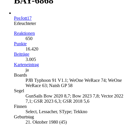
BAY-6868
PeeJott17
Erleuchteter
Reaktionen
650
Punkte
16.420
Beiträge
3.005
Karteneintrag
ja
Boards
PJB Typhoon 91 V1.1; WeOne WeRace 74; WeOne
WeRace 63; Naish GP 58
Segel
GunSails Bow 2020 8,7; Bow 2023 7,8; Vector 2022
7,1; GSR 2023 6,3; GSR 2018 5,6
Finnen
Select, Lessacher, SType; Tekkno
Geburtstag
21. Oktober 1980 (45)