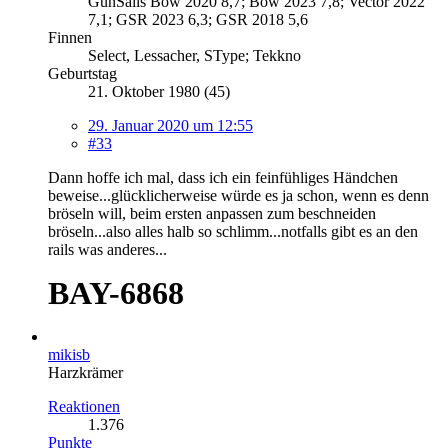
GunSails Bow 2020 8,7; Bow 2023 7,8; Vector 2022
7,1; GSR 2023 6,3; GSR 2018 5,6
Finnen
Select, Lessacher, SType; Tekkno
Geburtstag
21. Oktober 1980 (45)
29. Januar 2020 um 12:55
#33
Dann hoffe ich mal, dass ich ein feinfühliges Händchen
beweise...glücklicherweise würde es ja schon, wenn es denn
bröseln will, beim ersten anpassen zum beschneiden
bröseln...also alles halb so schlimm...notfalls gibt es an den
rails was anderes...
BAY-6868
mikisb
Harzkrämer
Reaktionen
1.376
Punkte