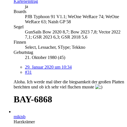
Karteneintrag
ja
Boards
PJB Typhoon 91 V1.1; WeOne WeRace 74; WeOne
WeRace 63; Naish GP 58
Segel
GunSails Bow 2020 8,7; Bow 2023 7,8; Vector 2022
7,1; GSR 2023 6,3; GSR 2018 5,6
Finnen
Select, Lessacher, SType; Tekkno
Geburtstag
21. Oktober 1980 (45)
29. Januar 2020 um 10:34
#31
Aloha. Ich werde mal über die biegsamkeit der großen Platten
berichten und ob ich sehr viel fluchen musste
BAY-6868
mikisb
Harzkrämer