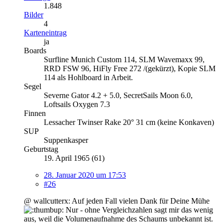
1.848
Bilder
4
Karteneintrag
ja
Boards
Surfline Munich Custom 114, SLM Wavemaxx 99,
RRD FSW 96, HiFly Free 272 /(gekürzt), Kopie SLM
114 als Hohlboard in Arbeit.
Segel
Severne Gator 4.2 + 5.0, SecretSails Moon 6.0,
Loftsails Oxygen 7.3
Finnen
Lessacher Twinser Rake 20° 31 cm (keine Konkaven)
SUP
Suppenkasper
Geburtstag
19. April 1965 (61)
28. Januar 2020 um 17:53
#26
@ wallcutterx: Auf jeden Fall vielen Dank für Deine Mühe
Nur - ohne Vergleichzahlen sagt mir das wenig
aus, weil die Volumenaufnahme des Schaums unbekannt ist.