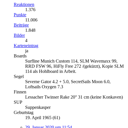
Reaktionen
1.376
Punkte
11.006
Beiträge
1.848
Bilder
4
Karteneintrag
ja
Boards
Surfline Munich Custom 114, SLM Wavemaxx 99,
RRD FSW 96, HiFly Free 272 /(gekürzt), Kopie SLM
114 als Hohlboard in Arbeit.
Segel
Severne Gator 4.2 + 5.0, SecretSails Moon 6.0,
Loftsails Oxygen 7.3
Finnen
Lessacher Twinser Rake 20° 31 cm (keine Konkaven)
SUP
Suppenkasper
Geburtstag
19. April 1965 (61)
29. Januar 2020 um 11:54