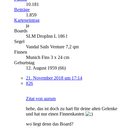
10.181
Beiträge
1.859
Karteneintrag
ja
Boards
SLM DropInn L 186 l
Segel
Vandal Sails Venture 7,2 qm
Finnen
Munich Fins 3 x 24 cm
Geburtstag
12. August 1959 (66)
21. November 2018 um 17:14
#26
Zitat von aurum
hehe, das ist doch zu hart für deine alten Gelenke
und hat nur einen Finnenkasten
wo liegt denn das Board?