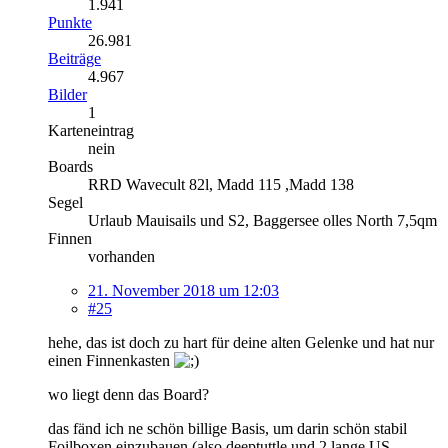
1.941
Punkte
26.981
Beiträge
4.967
Bilder
1
Karteneintrag
nein
Boards
RRD Wavecult 82l, Madd 115 ,Madd 138
Segel
Urlaub Mauisails und S2, Baggersee olles North 7,5qm
Finnen
vorhanden
21. November 2018 um 12:03
#25
hehe, das ist doch zu hart für deine alten Gelenke und hat nur
einen Finnenkasten
wo liegt denn das Board?
das fänd ich ne schön billige Basis, um darin schön stabil
Foilboxen einzubauen (also deeptuttle und 2 lange US-