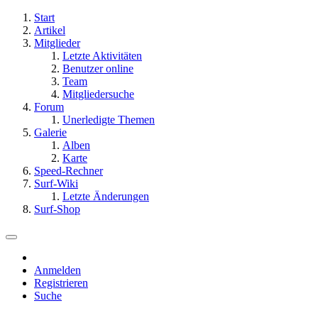
Start
Artikel
Mitglieder
Letzte Aktivitäten
Benutzer online
Team
Mitgliedersuche
Forum
Unerledigte Themen
Galerie
Alben
Karte
Speed-Rechner
Surf-Wiki
Letzte Änderungen
Surf-Shop
Anmelden
Registrieren
Suche