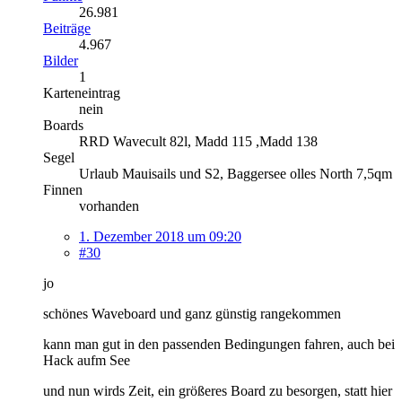
26.981
Beiträge
4.967
Bilder
1
Karteneintrag
nein
Boards
RRD Wavecult 82l, Madd 115 ,Madd 138
Segel
Urlaub Mauisails und S2, Baggersee olles North 7,5qm
Finnen
vorhanden
1. Dezember 2018 um 09:20
#30
jo
schönes Waveboard und ganz günstig rangekommen
kann man gut in den passenden Bedingungen fahren, auch bei
Hack aufm See
und nun wirds Zeit, ein größeres Board zu besorgen, statt hier