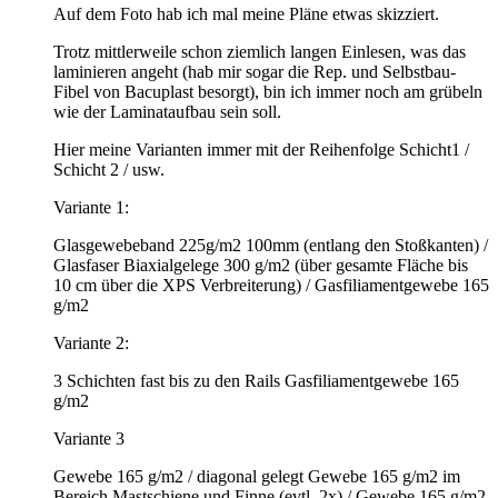
Auf dem Foto hab ich mal meine Pläne etwas skizziert.
Trotz mittlerweile schon ziemlich langen Einlesen, was das
laminieren angeht (hab mir sogar die Rep. und Selbstbau-
Fibel von Bacuplast besorgt), bin ich immer noch am grübeln
wie der Laminataufbau sein soll.
Hier meine Varianten immer mit der Reihenfolge Schicht1 /
Schicht 2 / usw.
Variante 1:
Glasgewebeband 225g/m2 100mm (entlang den Stoßkanten) /
Glasfaser Biaxialgelege 300 g/m2 (über gesamte Fläche bis
10 cm über die XPS Verbreiterung) / Gasfiliamentgewebe 165
g/m2
Variante 2:
3 Schichten fast bis zu den Rails Gasfiliamentgewebe 165
g/m2
Variante 3
Gewebe 165 g/m2 / diagonal gelegt Gewebe 165 g/m2 im
Bereich Mastschiene und Finne (evtl. 2x) / Gewebe 165 g/m2