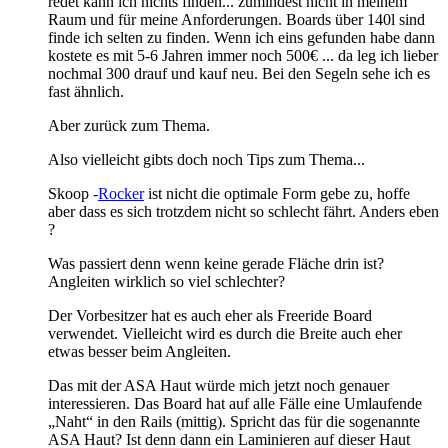
redet kann ich nichts finden... zumindest nicht in meinem
Raum und für meine Anforderungen. Boards über 140l sind
finde ich selten zu finden. Wenn ich eins gefunden habe dann
kostete es mit 5-6 Jahren immer noch 500€ ... da leg ich lieber
nochmal 300 drauf und kauf neu. Bei den Segeln sehe ich es
fast ähnlich.
Aber zurück zum Thema.
Also vielleicht gibts doch noch Tips zum Thema...
Skoop -
Rocker
ist nicht die optimale Form gebe zu, hoffe
aber dass es sich trotzdem nicht so schlecht fährt. Anders eben
?
Was passiert denn wenn keine gerade Fläche drin ist?
Angleiten wirklich so viel schlechter?
Der Vorbesitzer hat es auch eher als Freeride Board
verwendet. Vielleicht wird es durch die Breite auch eher
etwas besser beim Angleiten.
Das mit der ASA Haut würde mich jetzt noch genauer
interessieren. Das Board hat auf alle Fälle eine Umlaufende
„Naht“ in den Rails (mittig). Spricht das für die sogenannte
ASA Haut? Ist denn dann ein Laminieren auf dieser Haut