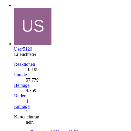
User5120
Erleuchteter
Reaktionen
10.199
Punkte
57.779
Beiträge
9.359
Bilder
4
Einträge
1
Karteneintrag
nein