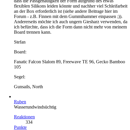
dass die Passgenauigkeit der Form aufgrund des etwas
flexiblen Silikons leiden könnte und nachher viel Schleifarbeit
an der Box erforderlich ist (siehe andere Beitrage hier im
Forum - z.B. Finnen mit dem Gummihammer einpassen ;)).
Andererseits möchte ich auch ungern Giesharz verwenden, da
ich befürchte, dass ich die Form dann nicht mehr von meinem
Board trennen kann.
Stefan
Board:
Fanatic Falcon Slalom 89, Freewave TE 96, Gecko Bamboo
105
Segel:
Gunsails, North
Ruben
Wasserundwindsüchtig
Reaktionen
334
Punkte