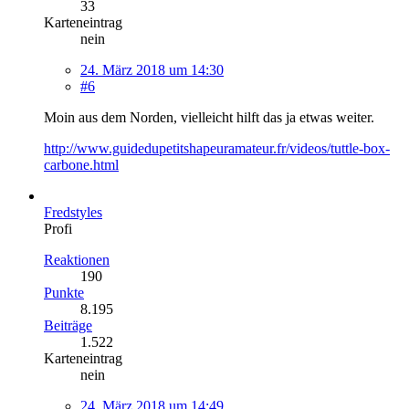
33
Karteneintrag
nein
24. März 2018 um 14:30
#6
Moin aus dem Norden, vielleicht hilft das ja etwas weiter.
http://www.guidedupetitshapeuramateur.fr/videos/tuttle-box-
carbone.html
Fredstyles
Profi
Reaktionen
190
Punkte
8.195
Beiträge
1.522
Karteneintrag
nein
24. März 2018 um 14:49