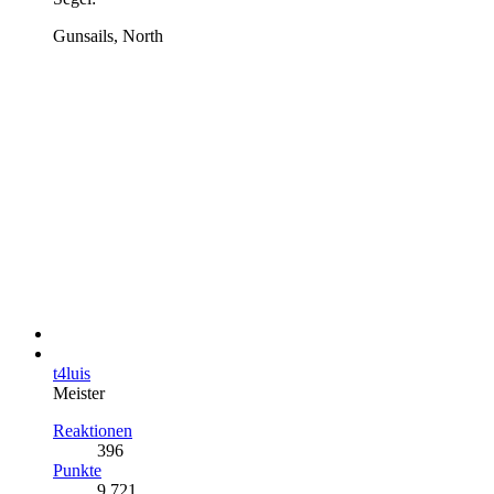
Gunsails, North
t4luis
Meister
Reaktionen
396
Punkte
9.721