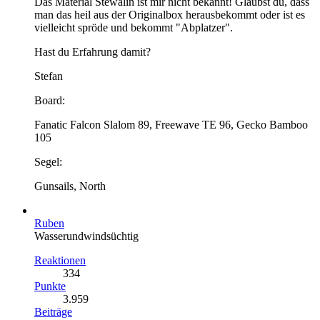
Das Material Stewalin ist mir nicht bekannt! Glaubst du, dass
man das heil aus der Originalbox herausbekommt oder ist es
vielleicht spröde und bekommt "Abplatzer".
Hast du Erfahrung damit?
Stefan
Board:
Fanatic Falcon Slalom 89, Freewave TE 96, Gecko Bamboo
105
Segel:
Gunsails, North
Ruben
Wasserundwindsüchtig
Reaktionen
334
Punkte
3.959
Beiträge