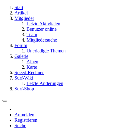
Start
Artikel
Mitglieder
Letzte Aktivitäten
Benutzer online
Team
Mitgliedersuche
Forum
Unerledigte Themen
Galerie
Alben
Karte
Speed-Rechner
Surf-Wiki
Letzte Änderungen
Surf-Shop
Anmelden
Registrieren
Suche