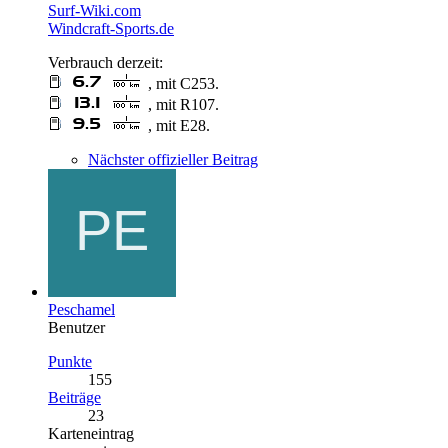
Surf-Wiki.com
Windcraft-Sports.de
Verbrauch derzeit:
, mit C253.
, mit R107.
, mit E28.
Nächster offizieller Beitrag
Peschamel
Benutzer
Punkte
155
Beiträge
23
Karteneintrag