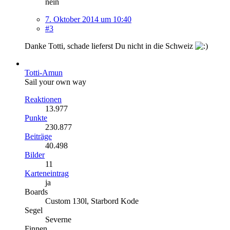
nein
7. Oktober 2014 um 10:40
#3
Danke Totti, schade lieferst Du nicht in die Schweiz
Totti-Amun
Sail your own way
Reaktionen
13.977
Punkte
230.877
Beiträge
40.498
Bilder
11
Karteneintrag
ja
Boards
Custom 130l, Starbord Kode
Segel
Severne
Finnen