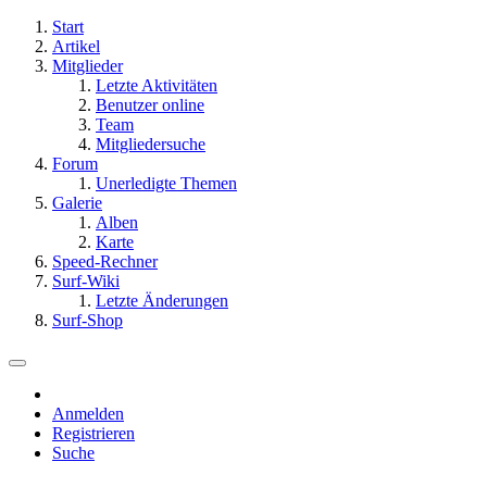
Start
Artikel
Mitglieder
Letzte Aktivitäten
Benutzer online
Team
Mitgliedersuche
Forum
Unerledigte Themen
Galerie
Alben
Karte
Speed-Rechner
Surf-Wiki
Letzte Änderungen
Surf-Shop
Anmelden
Registrieren
Suche