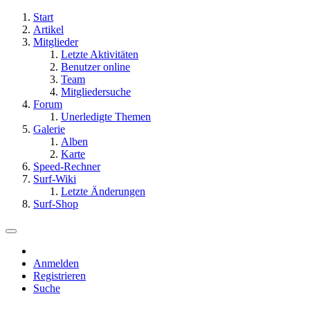
Start
Artikel
Mitglieder
Letzte Aktivitäten
Benutzer online
Team
Mitgliedersuche
Forum
Unerledigte Themen
Galerie
Alben
Karte
Speed-Rechner
Surf-Wiki
Letzte Änderungen
Surf-Shop
Anmelden
Registrieren
Suche