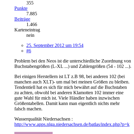
355
Punkte
7.885
Beiträge
1.466
Karteneintrag
nein
25. September 2012 um 19:54
#6
Problem bei den Neos ist die unterschiedliche Zuordnung von
Buchstabengrößen (L-XL ...) und Zahlengrößen (54 - 102 ...).
Bei einigen Herstellern ist LT z.B 98, bei anderen 102 (bei
manchen auch XLT)- um mal bei meinen Größen zu bleiben.
Tendentiell hat es sich für mich bewährt auf die Buchstaben
zu achten, obwohl bei anderen Klamotten 102 immer eine
gute Wahl für mich ist. Viele Händler haben inzwischen
Größentabellen. Damit kann man eigentlich nichts mehr
falsch machen.
Wasserqualität Niedersachsen :
http://www.apps.nlga.niedersachsen.de/batlas/index.php?p=k