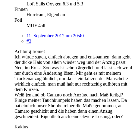
Loft Sails Oxygen 6.3 u d 5.3
Finnen
Hurrican , Eigenbau
Foil
MUF 4all
11. September 2012 um 20:40
#3
Achtung Ironie!
Ich würde sagen, einfach abregen und entspannen, dann geht
der dicke Hals von allein wieder weg und der Anzug passt.
Nee, im Ernst. Soetwas ist schon ärgerlich und lässt sich wohl
nur durch eine Änderung lösen. Mir geht es mit meinem
Trockenanzug ähnlich, nur da ist ein kürzen der Manschette
wirklich einfach, man muß halt nur rechtzeitig aufhören mit
dem Kürzen.
Weiß jemand ob Camaro noch Anzüge nach Maß fertigt?
Einige meiner Tauchkumpels haben das machen lassen. Da
hat einfach unser Shopbetreiber die Maße genommen, an
Camaro geschickt und die haben dann einen Anzug
geschneidert. Eigentlich auch eine clevere Lösung, oder?
Kaktus