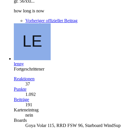
gr. 56/xxl...
how long is now
Vorheriger offizieller Beitrag
lenny
Fortgeschrittener
Reaktionen
37
Punkte
1.092
Beiträge
191
Karteneintrag
nein
Boards
Goya Volar 115, RRD FSW 96, Starboard WindSup