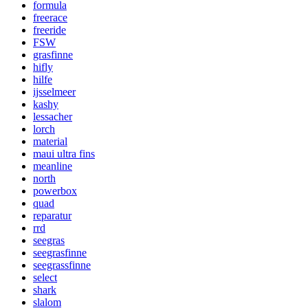
formula
freerace
freeride
FSW
grasfinne
hifly
hilfe
ijsselmeer
kashy
lessacher
lorch
material
maui ultra fins
meanline
north
powerbox
quad
reparatur
rrd
seegras
seegrasfinne
seegrassfinne
select
shark
slalom