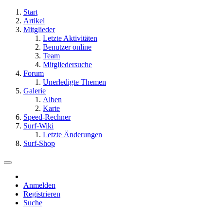
Start
Artikel
Mitglieder
Letzte Aktivitäten
Benutzer online
Team
Mitgliedersuche
Forum
Unerledigte Themen
Galerie
Alben
Karte
Speed-Rechner
Surf-Wiki
Letzte Änderungen
Surf-Shop
Anmelden
Registrieren
Suche