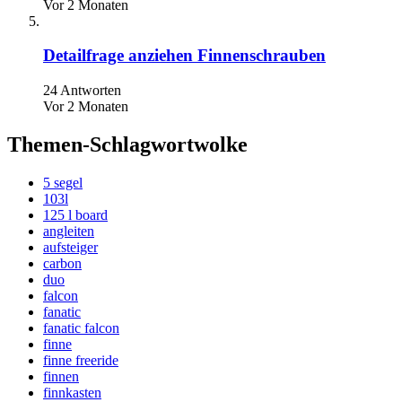
Vor 2 Monaten
Detailfrage anziehen Finnenschrauben
24 Antworten
Vor 2 Monaten
Themen-Schlagwortwolke
5 segel
103l
125 l board
angleiten
aufsteiger
carbon
duo
falcon
fanatic
fanatic falcon
finne
finne freeride
finnen
finnkasten