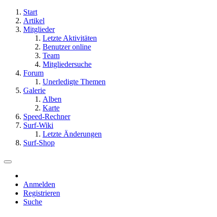
Start
Artikel
Mitglieder
Letzte Aktivitäten
Benutzer online
Team
Mitgliedersuche
Forum
Unerledigte Themen
Galerie
Alben
Karte
Speed-Rechner
Surf-Wiki
Letzte Änderungen
Surf-Shop
Anmelden
Registrieren
Suche