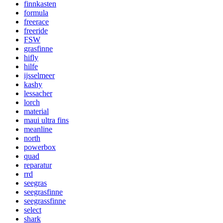
finnkasten
formula
freerace
freeride
FSW
grasfinne
hifly
hilfe
ijsselmeer
kashy
lessacher
lorch
material
maui ultra fins
meanline
north
powerbox
quad
reparatur
rrd
seegras
seegrasfinne
seegrassfinne
select
shark