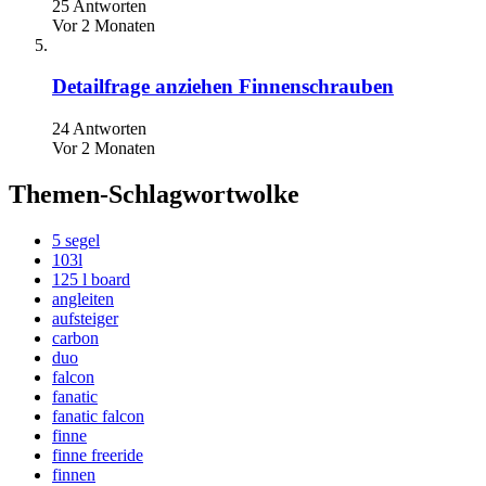
25 Antworten
Vor 2 Monaten
Detailfrage anziehen Finnenschrauben
24 Antworten
Vor 2 Monaten
Themen-Schlagwortwolke
5 segel
103l
125 l board
angleiten
aufsteiger
carbon
duo
falcon
fanatic
fanatic falcon
finne
finne freeride
finnen