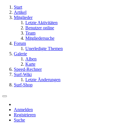
Start
Artikel
Mitglieder
Letzte Aktivitäten
Benutzer online
Team
Mitgliedersuche
Forum
Unerledigte Themen
Galerie
Alben
Karte
Speed-Rechner
Surf-Wiki
Letzte Änderungen
Surf-Shop
Anmelden
Registrieren
Suche