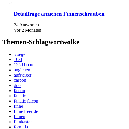
Detailfrage anziehen Finnenschrauben
24 Antworten
Vor 2 Monaten
Themen-Schlagwortwolke
5 segel
103l
125 l board
angleiten
aufsteiger
carbon
duo
falcon
fanatic
fanatic falcon
finne
finne freeride
finnen
finnkasten
formula