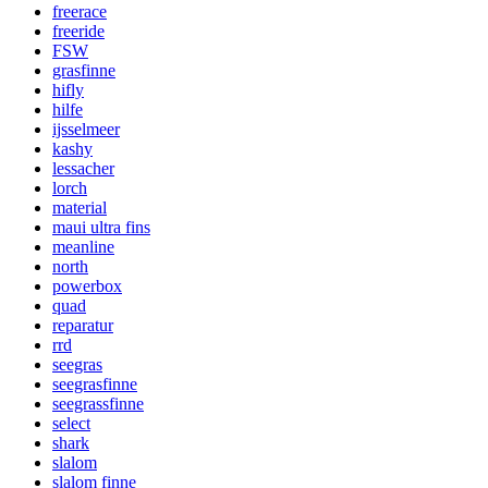
freerace
freeride
FSW
grasfinne
hifly
hilfe
ijsselmeer
kashy
lessacher
lorch
material
maui ultra fins
meanline
north
powerbox
quad
reparatur
rrd
seegras
seegrasfinne
seegrassfinne
select
shark
slalom
slalom finne