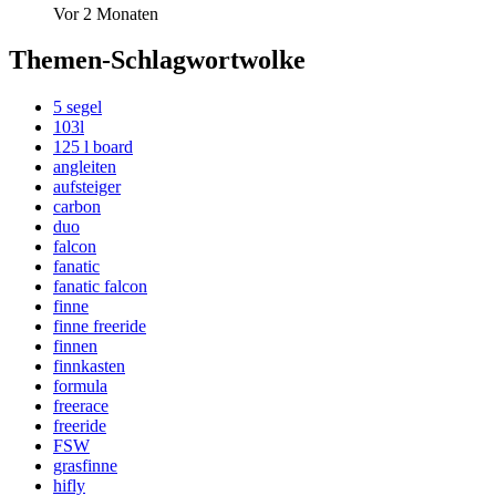
Vor 2 Monaten
Themen-Schlagwortwolke
5 segel
103l
125 l board
angleiten
aufsteiger
carbon
duo
falcon
fanatic
fanatic falcon
finne
finne freeride
finnen
finnkasten
formula
freerace
freeride
FSW
grasfinne
hifly