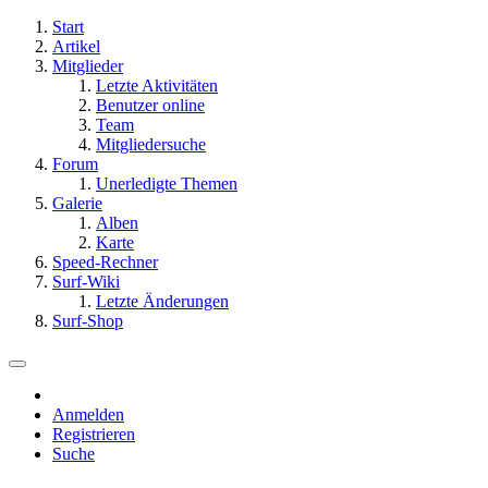
Start
Artikel
Mitglieder
Letzte Aktivitäten
Benutzer online
Team
Mitgliedersuche
Forum
Unerledigte Themen
Galerie
Alben
Karte
Speed-Rechner
Surf-Wiki
Letzte Änderungen
Surf-Shop
Anmelden
Registrieren
Suche